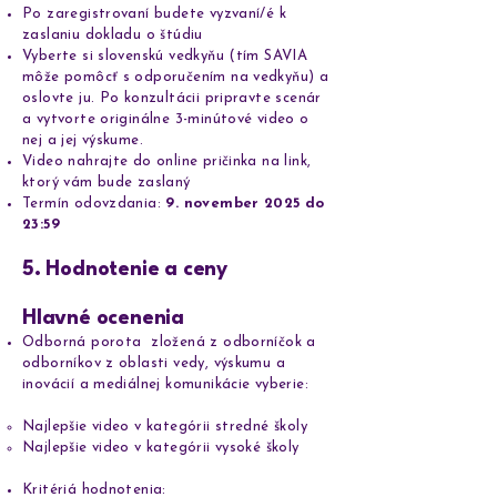
Po zaregistrovaní budete vyzvaní/é k
zaslaniu dokladu o štúdiu
Vyberte si slovenskú vedkyňu (tím SAVIA
môže pomôcť s odporučením na vedkyňu) a
oslovte ju. Po konzultácii pripravte scenár
a vytvorte originálne 3-minútové video o
nej a jej výskume.
Video nahrajte do online pričinka na link,
ktorý vám bude zaslaný
Termín odovzdania:
9. november 2025 do
23:59
5. Hodnotenie a ceny
Hlavné ocenenia
Odborná porota zložená z odborníčok a
odborníkov z oblasti vedy, výskumu a
inovácií a mediálnej komunikácie vyberie:
Najlepšie video v kategórii stredné školy
Najlepšie video v kategórii vysoké školy
Kritériá hodnotenia: