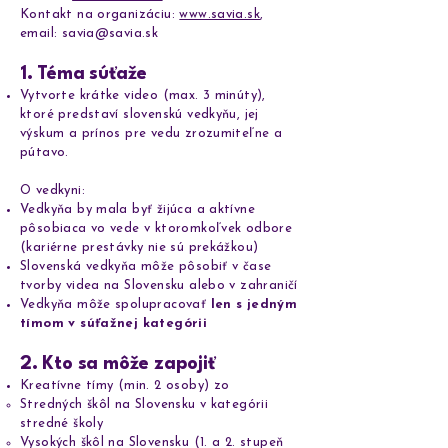
Kontakt na organizáciu:
www.savia.sk
,
email:
savia@savia.sk
1. Téma súťaže
Vytvorte krátke video (max. 3 minúty),
ktoré predstaví slovenskú vedkyňu, jej
výskum a prínos pre vedu zrozumiteľne a
pútavo.
O vedkyni:
Vedkyňa by mala byť žijúca a aktívne
pôsobiaca vo vede v ktoromkoľvek odbore
(kariérne prestávky nie sú prekážkou)
Slovenská vedkyňa môže pôsobiť v čase
tvorby videa na Slovensku alebo v zahraničí
Vedkyňa môže spolupracovať
len s jedným
tímom v súťažnej kategórii
2. Kto sa môže zapojiť
Kreatívne tímy (min. 2 osoby) zo
Stredných škôl na Slovensku v kategórii
stredné školy
Vysokých škôl na Slovensku (1. a 2. stupeň