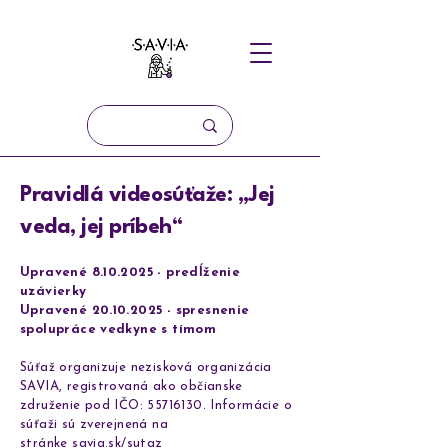
Pravidlá videosúťaže: „Jej
veda, jej príbeh“
Upravené
8.10.2025
- predĺženie
uzávierky
Upravené 20.10.2025 - spresnenie
spolupráce vedkyne s tímom
Súťaž organizuje nezisková organizácia
SAVIA, registrovaná ako občianske
združenie pod IČO:
55716130
. Informácie o
súťaži sú zverejnená na
stránke
savia.sk/sutaz