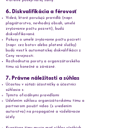
vrátenie poskytnutej sumy.
6. Diskvalifikácia a férovosť
Videá, ktoré porušujú pravidlá (napr.
plagiátorstvo, nevhodný obsah, umelé
zvyšovanie počtu pozretí), budú
diskvalifikované.
Pokusy o umelé zvyšovanie počtu pozretí
(napr. cez botov alebo platené služby)
budú viesť k automatickej diskvalifikácii z
Ceny verejnosti.
Rozhodnutia poroty a organizátorského
tímu sú konečné a záväzné.
7. Právne náležitosti a súhlas
Účasťou v súťaži účastníčky a účastníci
súhlasia s:
Týmito oficiálnymi pravidlami
Udelením súhlasu organizátorskému tímu a
partnerom použiť video (s uvedením
autorstva) na propagačné a vzdelávacie
účely
Kreatívne tímy musia mať súhlas všetkých