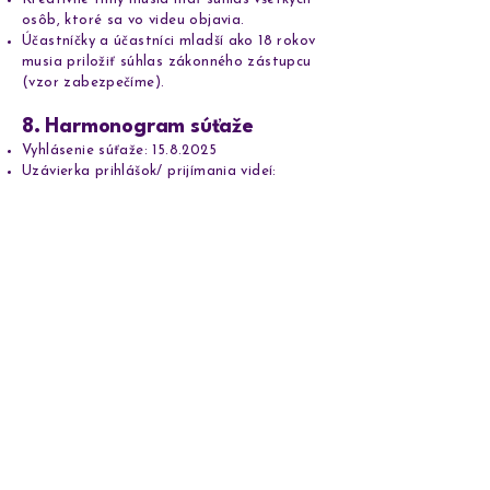
osôb, ktoré sa vo videu objavia.
Účastníčky a účastníci mladší ako 18 rokov
musia priložiť súhlas zákonného zástupcu
(vzor zabezpečíme).
8. Harmonogram súťaže
Vyhlásenie súťaže:
15.8.2025
Uzávierka prihlášok/ prijímania videí:
09.11.2025
o 23:59
Hodnotenie poroty:
10.11.2025
- druhá
polovica novembra 2025
Verejné hlasovanie (zhliadnutia):
10.11.2025
- druhá polovica novembra 2025
Vyhlásenie víťazov: online event v druhej
polovici novembra 2025 (bude spresnené)
9. Organizačný tím SAVIA
Vedkyňe, ktoré súťaž organizujú sa nemôžu
zapojiť do súťaže ako oslovené vedkyne
Lenka Belicová
Danica Jurčáková
Janka Kottulová