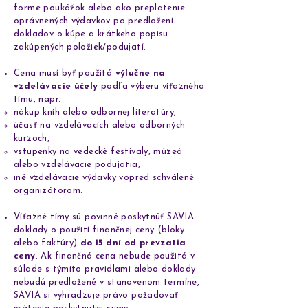
forme poukážok alebo ako preplatenie
oprávnených výdavkov po predložení
dokladov o kúpe a krátkeho popisu
zakúpených položiek/podujatí.
Cena musí byť použitá
výlučne na
vzdelávacie účely
podľa výberu víťazného
tímu, napr.
nákup kníh alebo odbornej literatúry,
účasť na vzdelávacích alebo odborných
kurzoch,
vstupenky na vedecké festivaly, múzeá
alebo vzdelávacie podujatia,
iné vzdelávacie výdavky vopred schválené
organizátorom.
Víťazné tímy sú povinné poskytnúť SAVIA
doklady o použití finančnej ceny (bloky
alebo faktúry)
do 15 dní od prevzatia
ceny
. Ak finančná cena nebude použitá v
súlade s týmito pravidlami alebo doklady
nebudú predložené v stanovenom termíne,
SAVIA si vyhradzuje právo požadovať