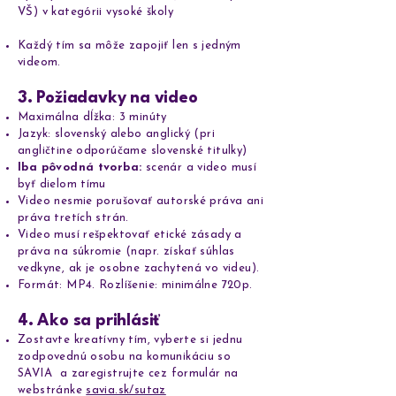
VŠ) v kategórii vysoké školy
Každý tím sa môže zapojiť len s jedným
videom.
3. Požiadavky na video
Maximálna dĺžka: 3 minúty
Jazyk: slovenský alebo anglický (pri
angličtine odporúčame slovenské titulky)
Iba pôvodná tvorba:
scenár a video musí
byť dielom tímu
Video nesmie porušovať autorské práva ani
práva tretích strán.
Video musí rešpektovať etické zásady a
práva na súkromie (napr. získať súhlas
vedkyne, ak je osobne zachytená vo videu).
Formát: MP4. Rozlíšenie: minimálne 720p.
4. Ako sa prihlásiť
Zostavte kreatívny tím, vyberte si jednu
zodpovednú osobu na komunikáciu so
SAVIA a zaregistrujte cez formulár na
webstránke
savia.sk/sutaz