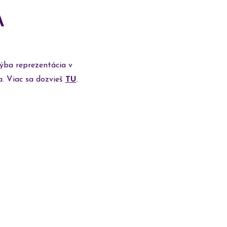
A
ýba reprezentácia v
a. Viac sa dozvieš
TU
.