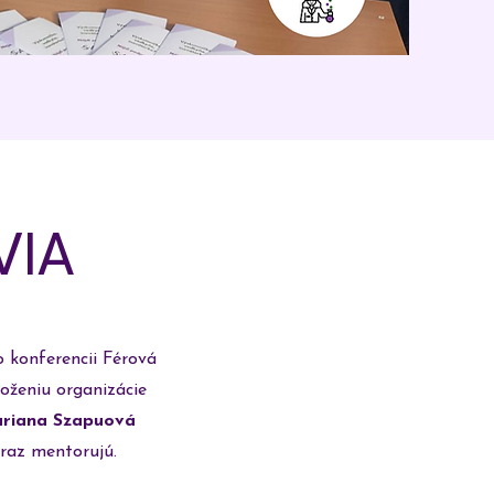
VIA
o konferencii Férová
oženiu organizácie
riana Szapuová
eraz mentorujú.