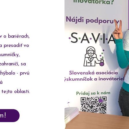
ú
 o bariérach,
a presadiť vo
kumníčky,
ahraničí, sa
 chýbalo - prvú
rá
 tejto oblasti.
m!