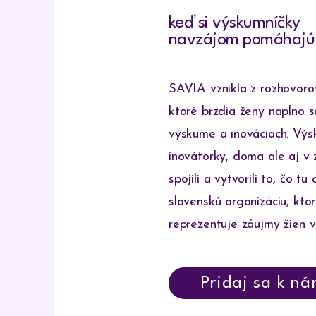
keď si výskumníčky
navzájom pomáhaj
SAVIA vznikla z rozhovorov
ktoré brzdia ženy naplno s
výskume a inováciach. Výs
inovátorky, doma ale aj v z
spojili a vytvorili to, čo tu
slovenskú organizáciu, kto
reprezentuje záujmy žien v
Pridaj sa k ná